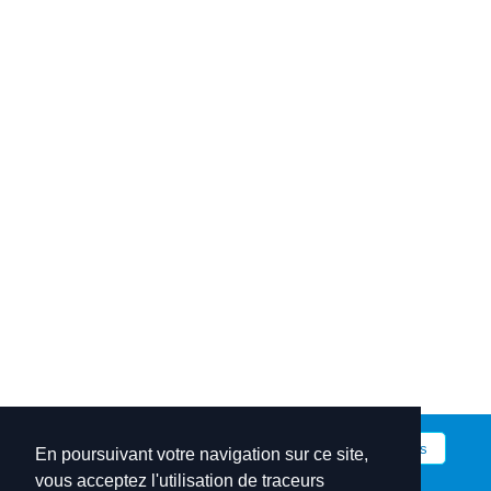
Accueil
Boutique
Nouveautés
Promotions
En poursuivant votre navigation sur ce site,
vous acceptez l'utilisation de traceurs
Contact
Mentions légales
Recherche