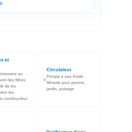
fr
s et
Circulateur
écessaire au
Pompe à eau froide
nt des filtres.
filtrante pour piscine,
llé de les
jardin, puisage.
elon les
du constructeur.