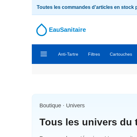
Toutes les commandes d'articles en stock 
EauSanitaire
Anti-Tartre
Filtres
Cartouches
Ouvrir le menu principal
Boutique · Univers
Tous les univers du t