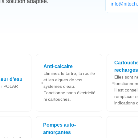
 la solution adaptée.
info@nitech.
Cartouche
Anti-calcaire
recharges
Eliminez le tartre, la rouille
Elles sont n
eur d'eau
et les algues de vos
fonctionneme
ur POLAR
systèmes d'eau.
Il est consei
Fonctionne sans électricité
remplacer s
ni cartouches.
indications 
Pompes auto-
amorçantes