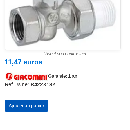
Visuel non contractuel
11,47 euros
Garantie:
1 an
Voir le site de la marque Giacomini
Réf Usine:
R422X132
Ajouter au panier