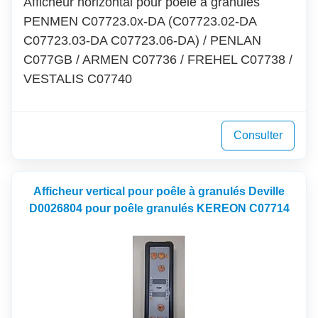
Afficheur horizontal pour poêle à granulés
PENMEN C07723.0x-DA (C07723.02-DA
C07723.03-DA C07723.06-DA) / PENLAN
C077GB / ARMEN C07736 / FREHEL C07738 /
VESTALIS C07740
Consulter
Afficheur vertical pour poêle à granulés Deville
D0026804 pour poêle granulés KEREON C07714